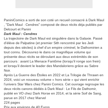
PaniniComics a sorti de son coté un recueil consacré à Dark Maul
, "Dark Maul : Cendres" composé de deux récits déja publiés par
Delcourt et Panini
Dark Maul : Cendres
La trajectoire de Dark Maul est singulière dans la Galaxie. Passé
d'élève de Palpatine (et premier Sith rencontré par les Jedi
depuis des siècles) à chef d’un empire criminel, le Dathomirien a
tout connu. Découvrez-le dans ce magnifique volume qui
présente deux récits se déroulant aux deux extrémités de son
parcours : avant La Menace Fantôme (lorsqu'il ronge son frein)
et lorsqu’il devient le leader des Mandaloriens grâce au Sabre
Noir.
Après La Guerre des Étoiles en 2022 et La Trilogie de Thrawn en
2024, voici un nouveau volume « hors série » qui vient enrichir
l’univers Star Wars chez Panini Comics. Cet ouvrage regroupe les
deux récits canons dédiés à Dark Maul : Le Fils de Dathomir,
publié en VO chez Dark Horse en 2014, et la série Soif de Sang,
parue en 2017 chez Marvel
224 pages
Prix aux environs de 40 Euros