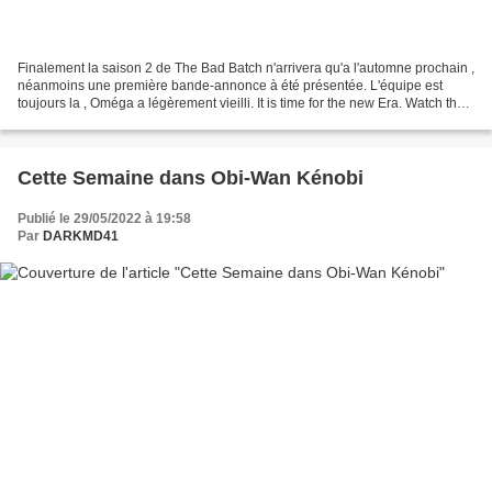
Finalement la saison 2 de The Bad Batch n'arrivera qu'a l'automne prochain ,
néanmoins une première bande-annonce à été présentée. L'équipe est
toujours la , Oméga a légèrement vieilli. It is time for the new Era. Watch the
trailer for the new season...
Cette Semaine dans Obi-Wan Kénobi
Publié le 29/05/2022 à 19:58
Par
DARKMD41