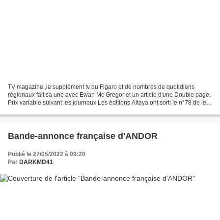
TV magazine ,le supplément tv du Figaro et de nombres de quotidiens
régionaux fait sa une avec Ewan Mc Gregor et un article d'une Double page.
Prix variable suivant les journaux Les éditions Altaya ont sorti le n°78 de leur
collection Star wars Encyclopédie...
Bande-annonce française d'ANDOR
Publié le 27/05/2022 à 09:20
Par
DARKMD41