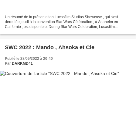
Un résumé de la présentation Lucasfilm Studios Showcase , qui s'est
déroulée jeudi à la convention Star Wars Célébration , à Anaheim en
Californie , est disponible. During Star Wars Celebration, Lucasfilm
showcased "Obi-Wan Kenobi," as well as several...
SWC 2022 : Mando , Ahsoka et Cie
Publié le 28/05/2022 à 20:40
Par
DARKMD41