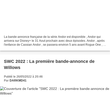
La bande-annonce française de la série Andor est disponible , Andor qui
arrivera sur Disney+ le 31 Aout prochain avec deux épisodes. Andor , après
l'enfance de Cassian Andor , se passera environ 5 ans avant Rogue One , et
une seconde vague de 12 épisodes...
SWC 2022 : La première bande-annonce de
Willows
Publié le 26/05/2022 à 20:46
Par
DARKMD41