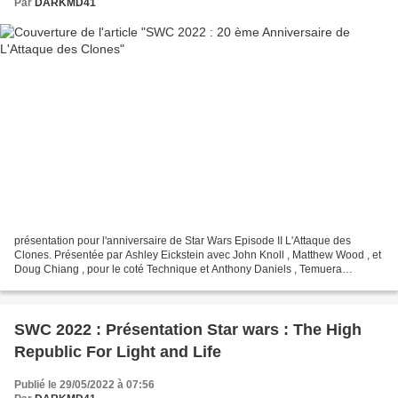
Par
DARKMD41
présentation pour l'anniversaire de Star Wars Episode II L'Attaque des
Clones. Présentée par Ashley Eickstein avec John Knoll , Matthew Wood , et
Doug Chiang , pour le coté Technique et Anthony Daniels , Temuera
Morrison , Daniel Logan Ewan Mac Grégor...
SWC 2022 : Présentation Star wars : The High
Republic For Light and Life
Publié le 29/05/2022 à 07:56