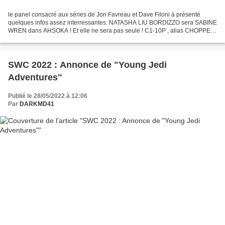
le panel consacré aux séries de Jon Favreau et Dave Filoni à présenté
quelques infos assez interressantes. NATASHA LIU BORDIZZO sera SABINE
WREN dans AHSOKA ! Et elle ne sera pas seule ! C1-10P , alias CHOPPER
sera également de la partie ! la présence...
SWC 2022 : Annonce de "Young Jedi
Adventures"
Publié le 28/05/2022 à 12:06
Par
DARKMD41