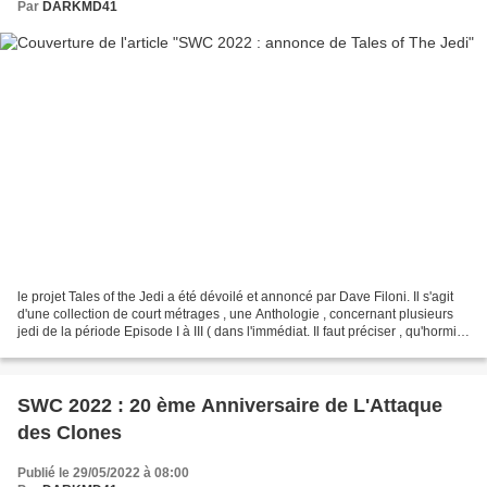
Par
DARKMD41
le projet Tales of the Jedi a été dévoilé et annoncé par Dave Filoni. Il s'agit
d'une collection de court métrages , une Anthologie , concernant plusieurs
jedi de la période Episode I à III ( dans l'immédiat. Il faut préciser , qu'hormis
une reprise du...
SWC 2022 : 20 ème Anniversaire de L'Attaque
des Clones
Publié le 29/05/2022 à 08:00