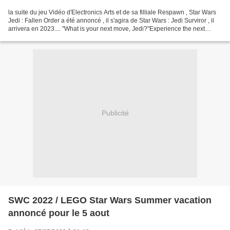
la suite du jeu Vidéo d'Electronics Arts et de sa filliale Respawn , Star Wars
Jedi : Fallen Order a été annoncé , il s'agira de Star Wars : Jedi Surviror , il
arrivera en 2023.... "What is your next move, Jedi?"Experience the next
chapter of Cal Kestis'...
Publicité
SWC 2022 / LEGO Star Wars Summer vacation
annoncé pour le 5 aout