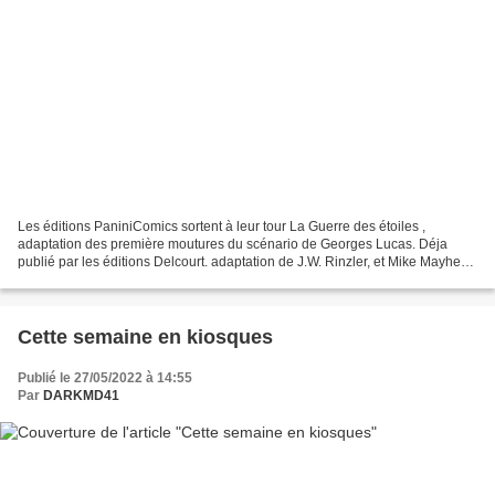
Les éditions PaniniComics sortent à leur tour La Guerre des étoiles ,
adaptation des première moutures du scénario de Georges Lucas. Déja
publié par les éditions Delcourt. adaptation de J.W. Rinzler, et Mike Mayhew
La Guerre des étoiles Voici l'adaptation...
Cette semaine en kiosques
Publié le 27/05/2022 à 14:55
Par
DARKMD41