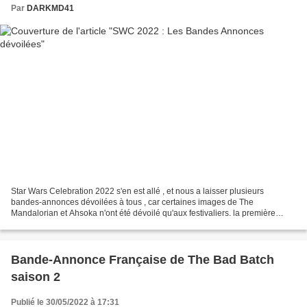
Par
DARKMD41
Star Wars Celebration 2022 s'en est allé , et nous a laisser plusieurs
bandes-annonces dévoilées à tous , car certaines images de The
Mandalorian et Ahsoka n'ont été dévoilé qu'aux festivaliers. la première
Bande Annonce d'Andor , à partir du 31 aout...
Bande-Annonce Française de The Bad Batch
saison 2
Publié le 30/05/2022 à 17:31