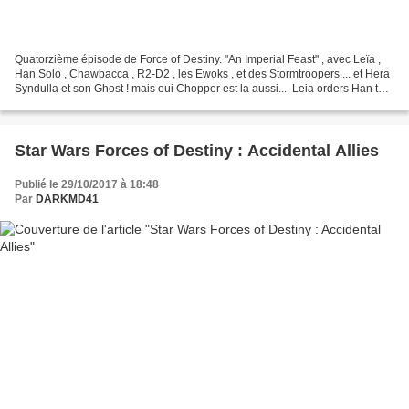
Quatorzième épisode de Force of Destiny. "An Imperial Feast" , avec Leïa ,
Han Solo , Chawbacca , R2-D2 , les Ewoks , et des Stormtroopers.... et Hera
Syndulla et son Ghost ! mais oui Chopper est la aussi.... Leia orders Han to
bargain with fellow pilot...
Star Wars Forces of Destiny : Accidental Allies
Publié le 29/10/2017 à 18:48
Par
DARKMD41