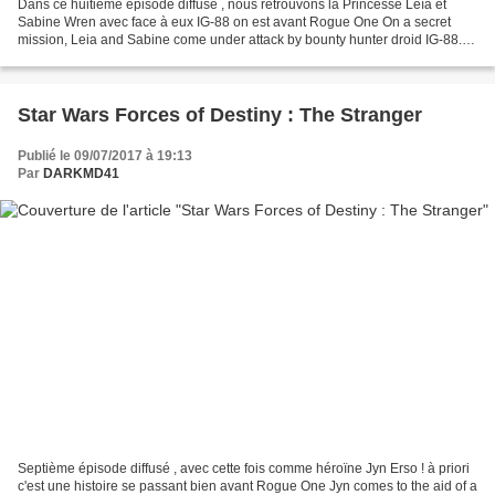
Dans ce huitième épisode diffusé , nous retrouvons la Princesse Leïa et
Sabine Wren avec face à eux IG-88 on est avant Rogue One On a secret
mission, Leia and Sabine come under attack by bounty hunter droid IG-88.
SUBSCRIBE to get notified when new Disney...
Star Wars Forces of Destiny : The Stranger
Publié le 09/07/2017 à 19:13
Par
DARKMD41
Septième épisode diffusé , avec cette fois comme héroïne Jyn Erso ! à priori
c'est une histoire se passant bien avant Rogue One Jyn comes to the aid of a