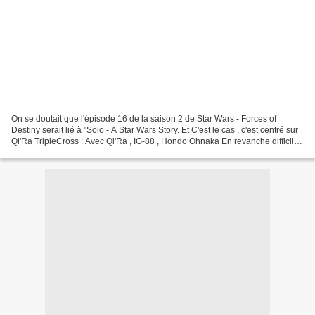
On se doutait que l'épisode 16 de la saison 2 de Star Wars - Forces of
Destiny serait lié à "Solo - A Star Wars Story. Et C'est le cas , c'est centré sur
Qi'Ra TripleCross : Avec Qi'Ra , IG-88 , Hondo Ohnaka En revanche difficile
de savoir si c'est pendant...