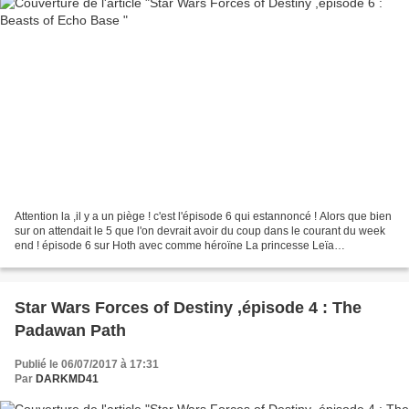
Attention la ,il y a un piège ! c'est l'épisode 6 qui estannoncé ! Alors que bien
sur on attendait le 5 que l'on devrait avoir du coup dans le courant du week
end ! épisode 6 sur Hoth avec comme héroïne La princesse Leïa
accompagnée de R2-D2 et Chewbacca.........
Star Wars Forces of Destiny ,épisode 4 : The
Padawan Path
Publié le 06/07/2017 à 17:31
Par
DARKMD41