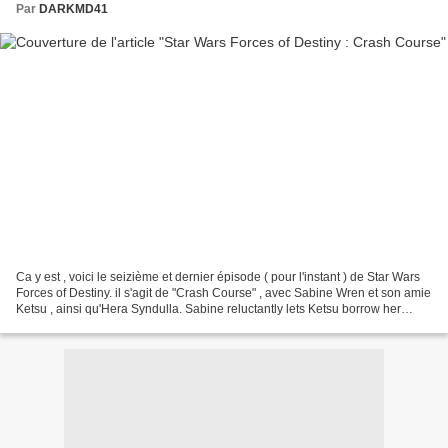
Par
DARKMD41
Ca y est , voici le seizième et dernier épisode ( pour l'instant ) de Star Wars
Forces of Destiny. il s'agit de "Crash Course" , avec Sabine Wren et son amie
Ketsu , ainsi qu'Hera Syndulla. Sabine reluctantly lets Ketsu borrow her
favorite speeder for...