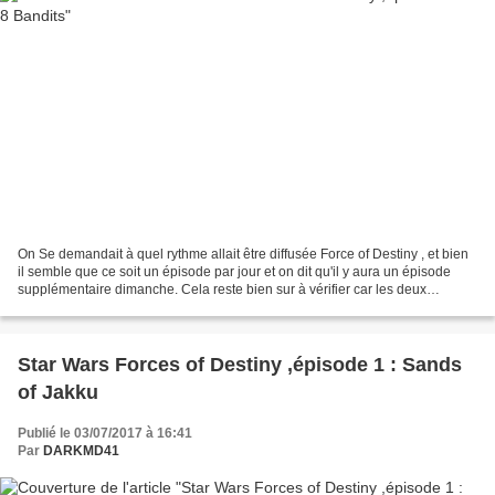
On Se demandait à quel rythme allait être diffusée Force of Destiny , et bien
il semble que ce soit un épisode par jour et on dit qu'il y aura un épisode
supplémentaire dimanche. Cela reste bien sur à vérifier car les deux
premiers épisodes ont été mis...
Star Wars Forces of Destiny ,épisode 1 : Sands
of Jakku
Publié le 03/07/2017 à 16:41
Par
DARKMD41