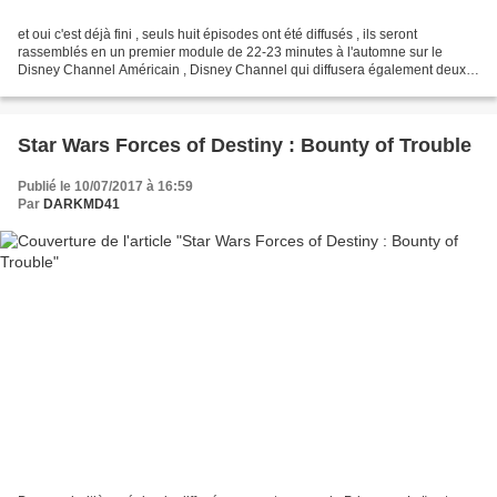
et oui c'est déjà fini , seuls huit épisodes ont été diffusés , ils seront
rassemblés en un premier module de 22-23 minutes à l'automne sur le
Disney Channel Américain , Disney Channel qui diffusera également deux
micro-épisodes chaque dimanche en attendant...
Star Wars Forces of Destiny : Bounty of Trouble
Publié le 10/07/2017 à 16:59
Par
DARKMD41