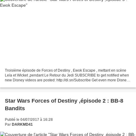
Troisième épisode de Forces of Destiny , Ewok Escape , mettant en scène
Leïa et Wicket ,pendant Le Retour du Jedi SUBSCRIBE to get notified when
new Disney videos are posted: http://di.sn/Subscribe Get even more Disney
YouTube Oh My Disney: https://www.youtube.com/user/OhMyDisney...
Star Wars Forces of Destiny ,épisode 2 : BB-8
Bandits
Publié le 04/07/2017 à 16:28
Par
DARKMD41