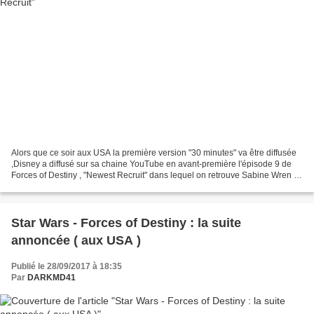
Alors que ce soir aux USA la première version "30 minutes" va être diffusée
,Disney a diffusé sur sa chaine YouTube en avant-première l'épisode 9 de
Forces of Destiny , "Newest Recruit" dans lequel on retrouve Sabine Wren et
son amie Ketsu face aux impériaux Sabine...
Star Wars - Forces of Destiny : la suite
annoncée ( aux USA )
Publié le 28/09/2017 à 18:35
Par
DARKMD41