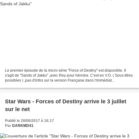
Le premier épisode de la micro-série "Force of Destiny" est disponible. Il
s'agit de "Sands of Jakku" ,avec Rey pour héroïne. C'est en V.O. ( Sous-titres
possibles ) ,pas d'infos sur la version Française dans l'immédiat
SUBSCRIBE to get notified when...
Star Wars - Forces of Destiny arrive le 3 juillet
sur le net
Publié le 28/06/2017 à 16:17
Par
DARKMD41