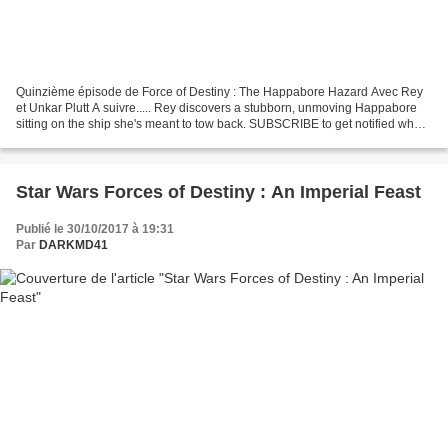
Quinzième épisode de Force of Destiny : The Happabore Hazard Avec Rey
et Unkar Plutt A suivre..... Rey discovers a stubborn, unmoving Happabore
sitting on the ship she's meant to tow back. SUBSCRIBE to get notified when
new Disney videos are posted: http://di.sn/Subscribe...
Star Wars Forces of Destiny : An Imperial Feast
Publié le 30/10/2017 à 19:31
Par
DARKMD41