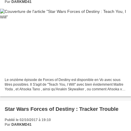
Par
DARKMD41
Le onzième épisode de Forces of Destiny est disponible en Vo avec sous
titres possibles. Il S'agit de "Teach You, I Will" avec bien évidemment Maitre
Yoda , et Ahsoka Tano , ainsi qu'Anakin Skywalker , ou comment Ahsoka va
apprendre à se servir correctement...
Star Wars Forces of Destiny : Tracker Trouble
Publié le 02/10/2017 à 19:10
Par
DARKMD41